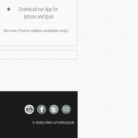
Download our App for
Iphone and Ipad
(for now, French edition available only)
© 2026
|
PAIX LITURGIQUE