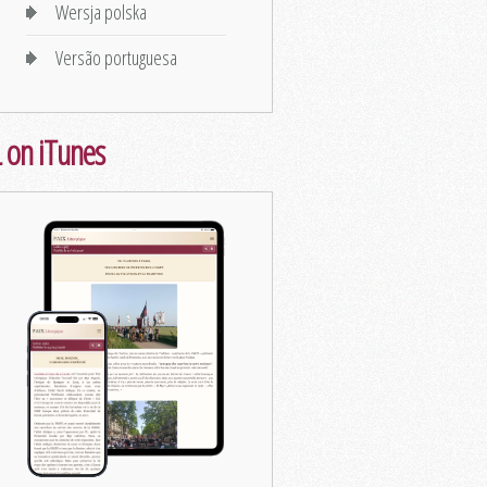
Wersja polska
Versão portuguesa
 on iTunes