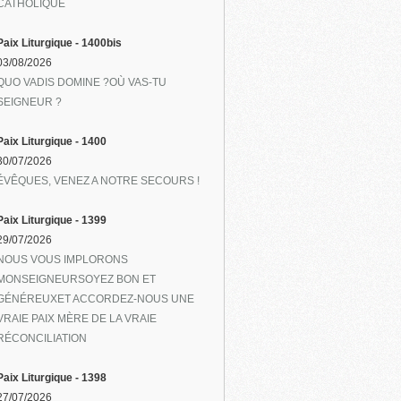
CATHOLIQUE
Paix Liturgique - 1400bis
03/08/2026
QUO VADIS DOMINE ?OÙ VAS-TU
SEIGNEUR ?
Paix Liturgique - 1400
30/07/2026
ÉVÊQUES, VENEZ A NOTRE SECOURS !
Paix Liturgique - 1399
29/07/2026
NOUS VOUS IMPLORONS
MONSEIGNEURSOYEZ BON ET
GÉNÉREUXET ACCORDEZ-NOUS UNE
VRAIE PAIX MÈRE DE LA VRAIE
RÉCONCILIATION
Paix Liturgique - 1398
27/07/2026