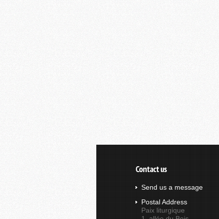
Contact us
Send us a message
Postal Address
Paix liturgique
1, allée du Bois